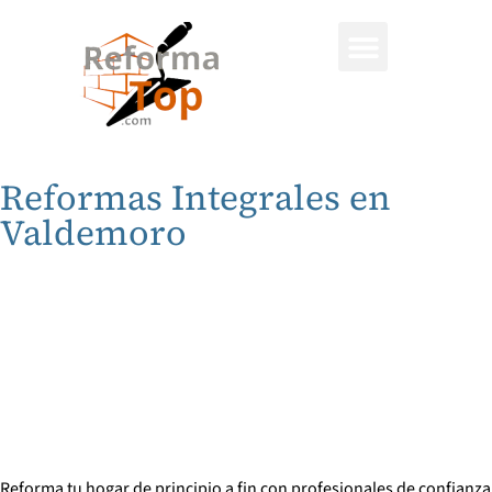
Quienes somos
Servicios de Reformas
Reformas Integrales en
Valdemoro
Reforma tu hogar de principio a fin con profesionales de confianza