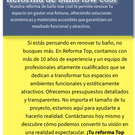
Nuestra reforma de baño low cost te permite renovar tu
espacio sin gastar una fortuna, ofreciendo soluciones
económicas y materiales accesibles que garantizan un
resultado funcional y atractivo.
Si estás pensando en renovar tu baño, no
busques más. En Reforma Top, contamos con
más de 10 años de experiencia y un equipo de
profesionales altamente cualificados que se
dedican a transformar tus espacios en
ambientes funcionales y estéticamente
atractivos. Ofrecemos presupuestos detallados
y transparentes. No importa el tamaño de tu
proyecto, estamos aquí para ayudarte a
hacerlo realidad. Contáctanos hoy mismo y
descubre cómo podemos convertir tu visión en
una realidad espectacular.
¡Tu reforma Top