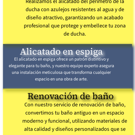
Realizamos el alicatado del perímetro de la
ducha con azulejos resistentes al agua y de
diseño atractivo, garantizando un acabado
profesional que protege y embellece tu zona
de ducha.
Alicatado en espiga
El alicatado en espiga ofrece un patrón distintivo y
elegante para tu baño, y nuestro equipo experto asegura
una instalación meticulosa que transforma cualquier
espacio en una obra de arte.
Renovación de baño
Con nuestro servicio de renovación de baño,
convertimos tu baño antiguo en un espacio
moderno y funcional, utilizando materiales de
alta calidad y diseños personalizados que se