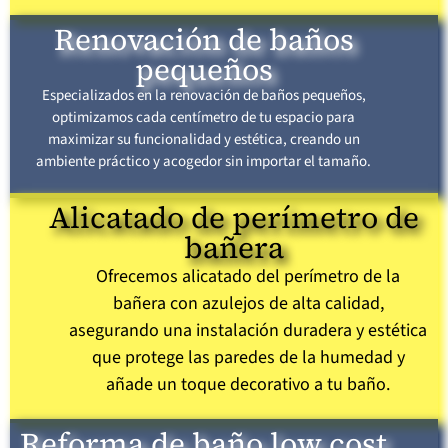
Renovación de baños
pequeños
Especializados en la renovación de baños pequeños,
optimizamos cada centímetro de tu espacio para
maximizar su funcionalidad y estética, creando un
ambiente práctico y acogedor sin importar el tamaño.
Alicatado de perímetro de
bañera
Ofrecemos alicatado del perímetro de la
bañera con azulejos de alta calidad,
asegurando una instalación duradera y estética
que protege las paredes de la humedad y
añade un toque decorativo a tu baño.
Reforma de baño low cost