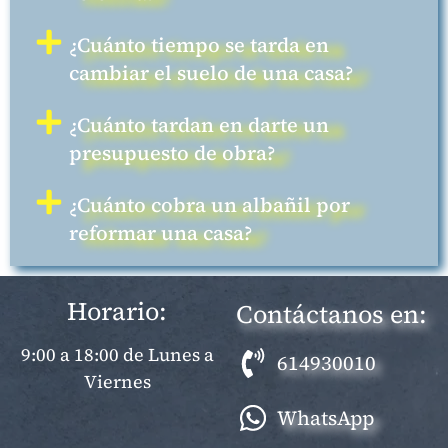
¿Cuánto tiempo se tarda en
cambiar el suelo de una casa?
¿Cuánto tardan en darte un
presupuesto de obra?
¿Cuánto cobra un albañil por
reformar una casa?
Horario:
Contáctanos en:
9:00 a 18:00 de Lunes a
614930010
Viernes
WhatsApp