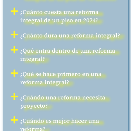
¿Cuánto cuesta una reforma
integral de un piso en 2024?
¿Cuánto dura una reforma integral?
¿Qué entra dentro de una reforma
integral?
¿Qué se hace primero en una
reforma integral?
¿Cuándo una reforma necesita
proyecto?
¿Cuándo es mejor hacer una
reforma?