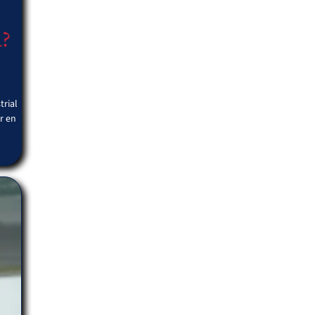
a?
trial
r en