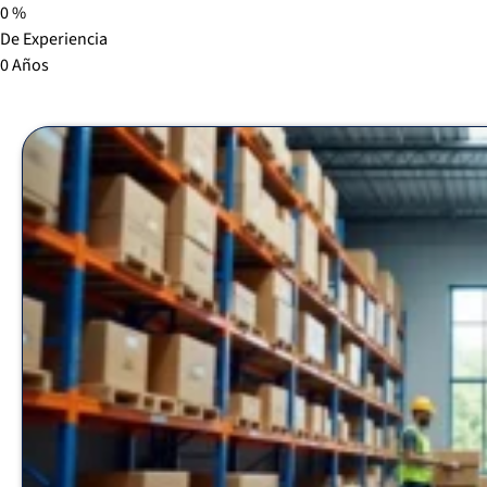
0
%
De Experiencia
0
Años