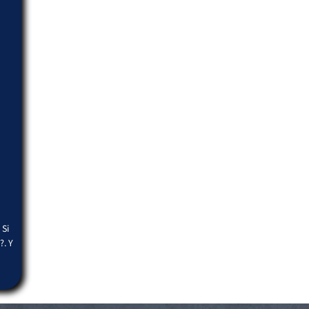
 Si
?. Y